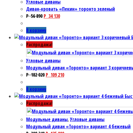
Угловые диваны
Диван-кровать «Пекин» торонто зеленый
P
56 890
P
34 130
В корзину
Распродажа!
Угловые диваны
Модульный диван «Торонто» вариант 3 коричнев
P
182 020
P
109 210
В корзину
Быс
Распродажа!
Модульные диваны
,
Угловые диваны
Модульный диван «Торонто» вариант 4 бежевый