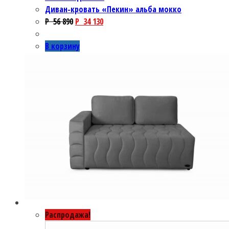
Диван-кровать «Пекин» альба мокко
P
56 890
P
34 130
В корзину
Распродажа!