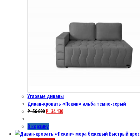
Угловые диваны
Диван-кровать «Пекин» альба темно-серый
P
56 890
P
34 130
В корзину
Быстрый про