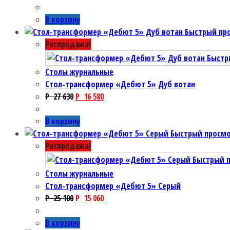
В корзину
Быстрый пр
Распродажа!
Быстр
Столы журнальные
Cтол-трансформер «Дебют 5» Дуб вотан
P
27 630
P
16 580
В корзину
Быстрый просм
Распродажа!
Быстрый 
Столы журнальные
Cтол-трансформер «Дебют 5» Серый
P
25 100
P
15 060
В корзину