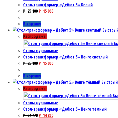
Cтол-трансформер «Дебют 5» Белый
P
25 100
P
15 060
В корзину
Быстрый
Распродажа!
Б
Столы журнальные
Cтол-трансформер «Дебют 5» Венге светлый
P
25 100
P
15 060
В корзину
Быстрый
Распродажа!
Бы
Столы журнальные
Cтол-трансформер «Дебют 5» Венге тёмный
P
24 770
P
14 860