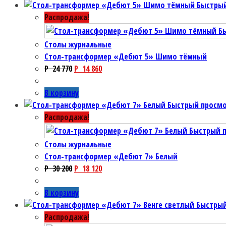
Быстры
Распродажа!
Б
Столы журнальные
Cтол-трансформер «Дебют 5» Шимо тёмный
P
24 770
P
14 860
В корзину
Быстрый просм
Распродажа!
Быстрый 
Столы журнальные
Cтол-трансформер «Дебют 7» Белый
P
30 200
P
18 120
В корзину
Быстрый
Распродажа!