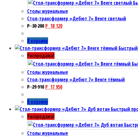
Б
Столы журнальные
Cтол-трансформер «Дебют 7» Венге светлый
P
30 200
P
18 120
В корзину
Быстрый
Распродажа!
Бы
Столы журнальные
Cтол-трансформер «Дебют 7» Венге тёмный
P
29 910
P
17 950
В корзину
Быстрый пр
Распродажа!
Быстр
Столы журнальные