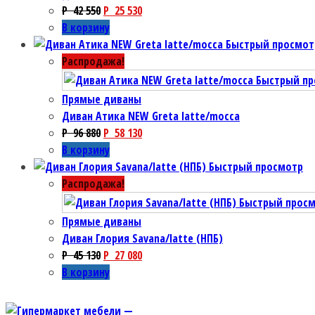
P
42 550
P
25 530
В корзину
Быстрый просмот
Распродажа!
Быстрый пр
Прямые диваны
Диван Атика NEW Greta latte/mocca
P
96 880
P
58 130
В корзину
Быстрый просмотр
Распродажа!
Быстрый прос
Прямые диваны
Диван Глория Savana/latte (НПБ)
P
45 130
P
27 080
В корзину