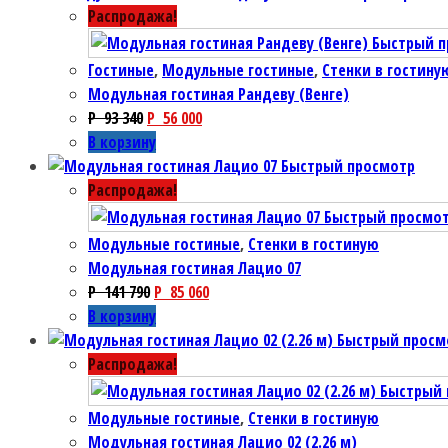
Распродажа!
Быстрый п
Гостиные
,
Модульные гостиные
,
Стенки в гостину
Модульная гостиная Рандеву (Венге)
P
93 340
P
56 000
В корзину
Быстрый просмотр
Распродажа!
Быстрый просмо
Модульные гостиные
,
Стенки в гостиную
Модульная гостиная Лацио 07
P
141 790
P
85 060
В корзину
Быстрый просм
Распродажа!
Быстрый 
Модульные гостиные
,
Стенки в гостиную
Модульная гостиная Лацио 02 (2.26 м)