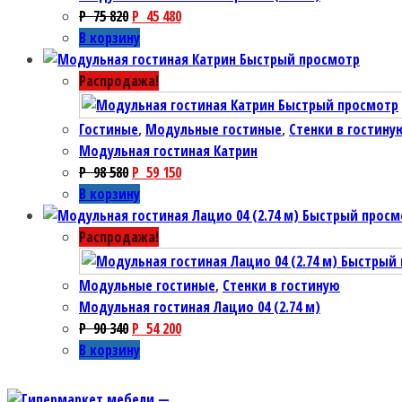
P
75 820
P
45 480
В корзину
Быстрый просмотр
Распродажа!
Быстрый просмотр
Гостиные
,
Модульные гостиные
,
Стенки в гостину
Модульная гостиная Катрин
P
98 580
P
59 150
В корзину
Быстрый просм
Распродажа!
Быстрый 
Модульные гостиные
,
Стенки в гостиную
Модульная гостиная Лацио 04 (2.74 м)
P
90 340
P
54 200
В корзину