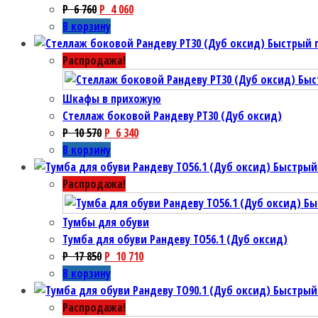
P
6 760
P
4 060
В корзину
Быстрый 
Распродажа!
Быс
Шкафы в прихожую
Стеллаж боковой Рандеву PT30 (Дуб оксид)
P
10 570
P
6 340
В корзину
Быстрый
Распродажа!
Бы
Тумбы для обуви
Тумба для обуви Рандеву TO56.1 (Дуб оксид)
P
17 850
P
10 710
В корзину
Быстрый
Распродажа!