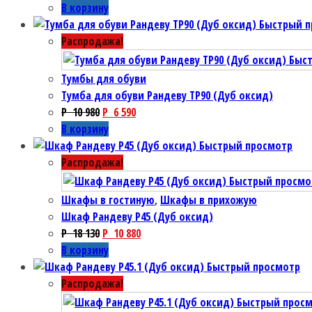
В корзину
Быстрый п
Распродажа!
Быс
Тумбы для обуви
Тумба для обуви Рандеву TP90 (Дуб оксид)
P
10 980
P
6 590
В корзину
Быстрый просмотр
Распродажа!
Быстрый просмо
Шкафы в гостиную
,
Шкафы в прихожую
Шкаф Рандеву P45 (Дуб оксид)
P
18 130
P
10 880
В корзину
Быстрый просмотр
Распродажа!
Быстрый прос