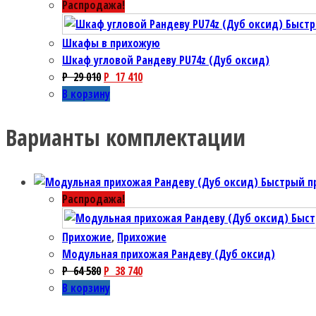
Распродажа!
Быстр
Шкафы в прихожую
Шкаф угловой Рандеву PU74z (Дуб оксид)
P
29 010
P
17 410
В корзину
Варианты комплектации
Быстрый п
Распродажа!
Быст
Прихожие
,
Прихожие
Модульная прихожая Рандеву (Дуб оксид)
P
64 580
P
38 740
В корзину