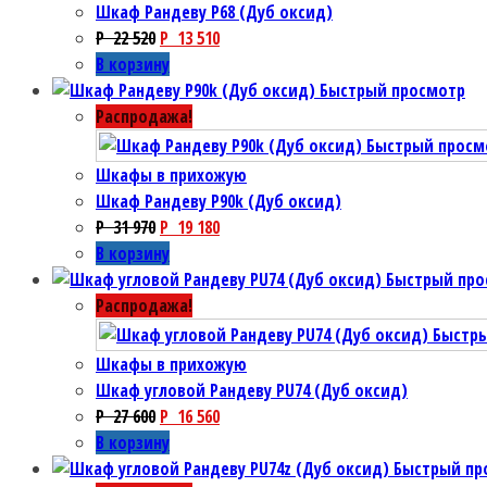
Шкаф Рандеву P68 (Дуб оксид)
P
22 520
P
13 510
В корзину
Быстрый просмотр
Распродажа!
Быстрый просм
Шкафы в прихожую
Шкаф Рандеву P90k (Дуб оксид)
P
31 970
P
19 180
В корзину
Быстрый про
Распродажа!
Быстр
Шкафы в прихожую
Шкаф угловой Рандеву PU74 (Дуб оксид)
P
27 600
P
16 560
В корзину
Быстрый пр