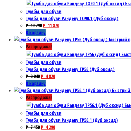
Бы
Тумбы для обуви
Тумба для обуви Рандеву TO90.1 (Дуб оксид)
P
19 790
P
11 870
В корзину
Быстрый п
Распродажа!
Быс
Тумбы для обуви
Тумба для обуви Рандеву TP56 (Дуб оксид)
P
8 040
P
4 820
В корзину
Быстрый
Распродажа!
Бы
Тумбы для обуви
Тумба для обуви Рандеву TP56.1 (Дуб оксид)
P
7 150
P
4 290