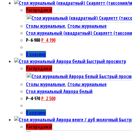
Распродажа!
Столы журнальные
,
Столы журнальные
Стол журнальный (квадратный) Скарлетт (таксон
P
6 980
P
4 190
В корзину
Быстрый просмотр
Распродажа!
Быстрый просм
Столы журнальные
,
Столы журнальные
Стол журнальный Аврора белый
P
4 170
P
2 500
В корзину
Быстр
Распродажа!