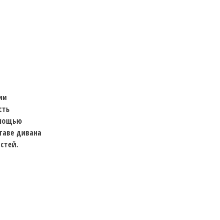
ии
сть
омощью
таве дивана
стей.